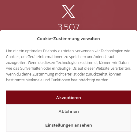
3.507
Cookie-Zustimmung verwalten
Threads
Um dir ein optimales Erlebnis zu bieten, verwenden wir Technologien wie
Cookies, um Geräteinformationen zu speichern und/oder darauf
zuzugreifen. Wenn du diesen Technologien zustimmst, können wir Daten
wie das Surfverhalten oder eindeutige IDs auf dieser Website verarbeiten.
3.401
Wenn du deine Zustimmung nicht erteilst oder zurückziehst, können
bestimmte Merkmale und Funktionen beeinträchtigt werden.
YouTube
Akzeptieren
Ablehnen
Einstellungen ansehen
15.306