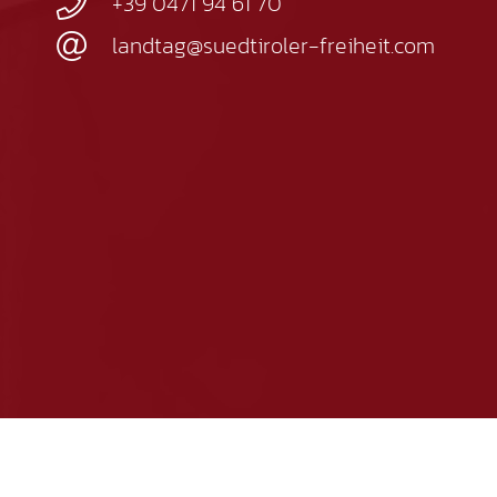
+39 0471 94 61 70
landtag@suedtiroler-freiheit.com