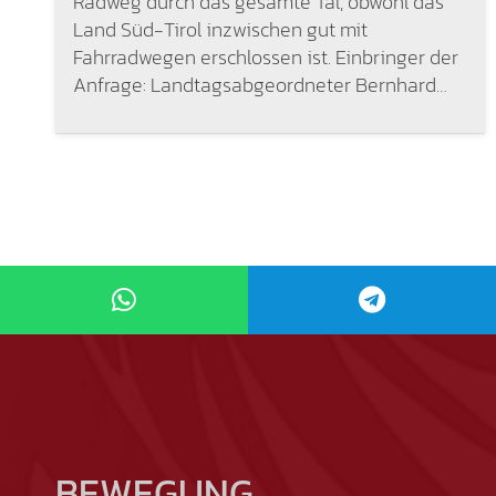
Radweg durch das gesamte Tal, obwohl das
Land Süd-Tirol inzwischen gut mit
Fahrradwegen erschlossen ist. Einbringer der
Anfrage: Landtagsabgeordneter Bernhard…
BEWEGUNG