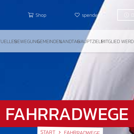
Shop
spenden
TUELLES
BEWEGUNG
GEMEINDEN
LANDTAG
HAUPTZIELE
MITGLIED WER
FAHRRADWEGE
START
FAHRRADWEGE