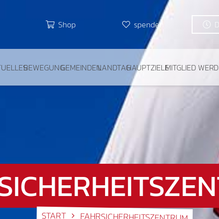
Shop
spenden
TUELLES
BEWEGUNG
GEMEINDEN
LANDTAG
HAUPTZIELE
MITGLIED WER
SICHERHEITSZE
START
FAHRSICHERHEITSZENTRUM