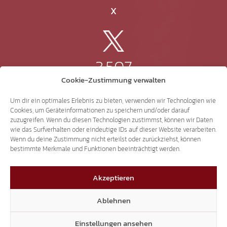
X
3.507
Cookie-Zustimmung verwalten
Threads
Um dir ein optimales Erlebnis zu bieten, verwenden wir Technologien wie
Cookies, um Geräteinformationen zu speichern und/oder darauf
zuzugreifen. Wenn du diesen Technologien zustimmst, können wir Daten
wie das Surfverhalten oder eindeutige IDs auf dieser Website verarbeiten.
Wenn du deine Zustimmung nicht erteilst oder zurückziehst, können
3.401
bestimmte Merkmale und Funktionen beeinträchtigt werden.
Akzeptieren
YouTube
Ablehnen
Einstellungen ansehen