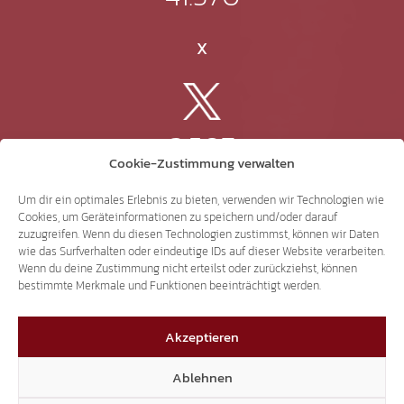
X
3.507
Cookie-Zustimmung verwalten
Threads
Um dir ein optimales Erlebnis zu bieten, verwenden wir Technologien wie
Cookies, um Geräteinformationen zu speichern und/oder darauf
zuzugreifen. Wenn du diesen Technologien zustimmst, können wir Daten
wie das Surfverhalten oder eindeutige IDs auf dieser Website verarbeiten.
Wenn du deine Zustimmung nicht erteilst oder zurückziehst, können
3.401
bestimmte Merkmale und Funktionen beeinträchtigt werden.
Akzeptieren
YouTube
Ablehnen