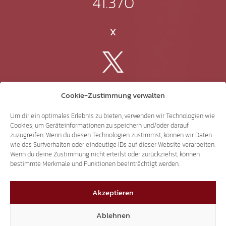
41.370
X
3.507
Cookie-Zustimmung verwalten
Threads
Um dir ein optimales Erlebnis zu bieten, verwenden wir Technologien wie
Cookies, um Geräteinformationen zu speichern und/oder darauf
zuzugreifen. Wenn du diesen Technologien zustimmst, können wir Daten
wie das Surfverhalten oder eindeutige IDs auf dieser Website verarbeiten.
Wenn du deine Zustimmung nicht erteilst oder zurückziehst, können
bestimmte Merkmale und Funktionen beeinträchtigt werden.
3.401
Akzeptieren
YouTube
Ablehnen