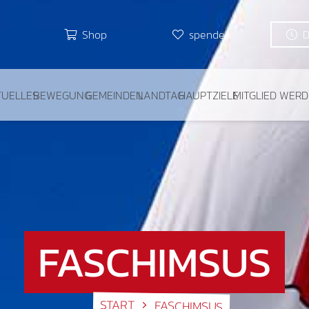
Shop
spenden
TUELLES
BEWEGUNG
GEMEINDEN
LANDTAG
HAUPTZIELE
MITGLIED WER
FASCHIMSUS
START
FASCHIMSUS