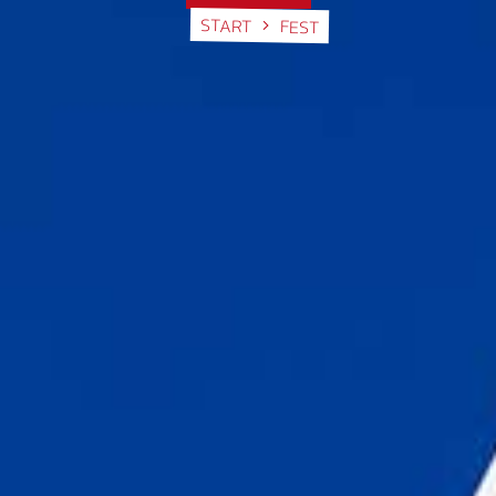
START
FEST