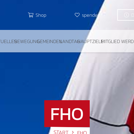
Shop
spenden
TUELLES
BEWEGUNG
GEMEINDEN
LANDTAG
HAUPTZIELE
MITGLIED WER
FHO
START
FHO