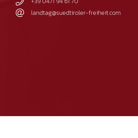
+39 0471 94 61 70
landtag@suedtiroler-freiheit.com