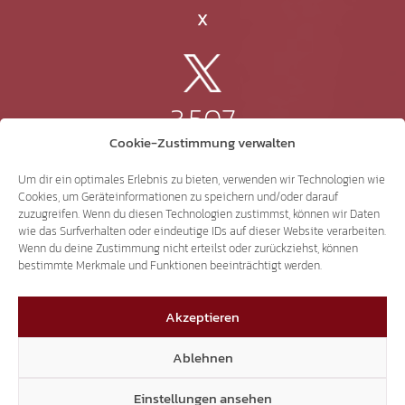
X
3.507
Cookie-Zustimmung verwalten
Threads
Um dir ein optimales Erlebnis zu bieten, verwenden wir Technologien wie
Cookies, um Geräteinformationen zu speichern und/oder darauf
zuzugreifen. Wenn du diesen Technologien zustimmst, können wir Daten
wie das Surfverhalten oder eindeutige IDs auf dieser Website verarbeiten.
Wenn du deine Zustimmung nicht erteilst oder zurückziehst, können
3.401
bestimmte Merkmale und Funktionen beeinträchtigt werden.
Akzeptieren
YouTube
Ablehnen
Einstellungen ansehen