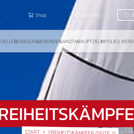
Shop
spenden
TUELLES
BEWEGUNG
GEMEINDEN
LANDTAG
HAUPTZIELE
MITGLIED WER
REIHEITSKÄMPF
START
FREIHEITSKÄMPFER
(SEITE 2)