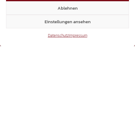
Threads
Ablehnen
Einstellungen ansehen
3.401
Datenschutz
Impressum
YouTube
15.306
Beiträge Webseite