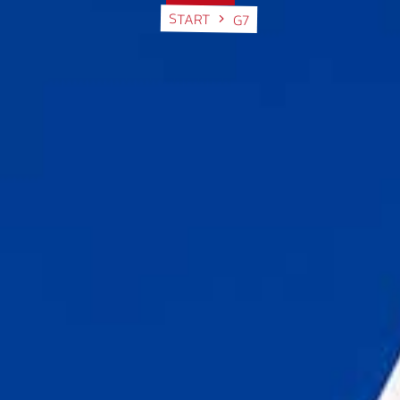
START
G7