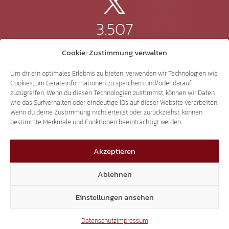
3.507
Cookie-Zustimmung verwalten
Threads
Um dir ein optimales Erlebnis zu bieten, verwenden wir Technologien wie
Cookies, um Geräteinformationen zu speichern und/oder darauf
zuzugreifen. Wenn du diesen Technologien zustimmst, können wir Daten
wie das Surfverhalten oder eindeutige IDs auf dieser Website verarbeiten.
3.401
Wenn du deine Zustimmung nicht erteilst oder zurückziehst, können
bestimmte Merkmale und Funktionen beeinträchtigt werden.
YouTube
Akzeptieren
Ablehnen
15.306
Einstellungen ansehen
Datenschutz
Impressum