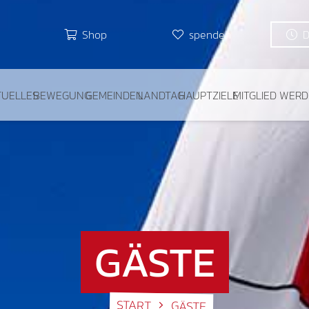
Shop
spenden
TUELLES
BEWEGUNG
GEMEINDEN
LANDTAG
HAUPTZIELE
MITGLIED WER
GÄSTE
START
GÄSTE