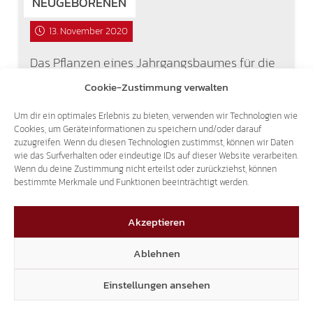
NEUGEBORENEN
13. November 2020
Das Pflanzen eines Jahrgangsbaumes für die
Neugeborenen wird in vielen Süd-Tiroler
Cookie-Zustimmung verwalten
Gemeinden (Naturns, Kaltern, Terlan, Martell,
Montan usw.) erfolgreich praktiziert. Es ist in
Um dir ein optimales Erlebnis zu bieten, verwenden wir Technologien wie
diesen Gemeinden bereits zur Tradition
Cookies, um Geräteinformationen zu speichern und/oder darauf
geworden für…
zuzugreifen. Wenn du diesen Technologien zustimmst, können wir Daten
wie das Surfverhalten oder eindeutige IDs auf dieser Website verarbeiten.
Wenn du deine Zustimmung nicht erteilst oder zurückziehst, können
bestimmte Merkmale und Funktionen beeinträchtigt werden.
1
Akzeptieren
Ablehnen
Einstellungen ansehen