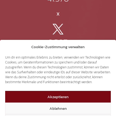
X
3.507
Cookie-Zustimmung verwalten
Threads
Um dir ein optimales Erlebnis zu bieten, verwenden wir Technologien wie
Cookies, um Geräteinformationen zu speichern und/oder darauf
zuzugreifen. Wenn du diesen Technologien zustimmst, können wir Daten
wie das Surfverhalten oder eindeutige IDs auf dieser Website verarbeiten.
Wenn du deine Zustimmung nicht erteilst oder zurückziehst, können
3.401
bestimmte Merkmale und Funktionen beeinträchtigt werden.
Akzeptieren
YouTube
Ablehnen