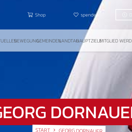
Shop
spenden
TUELLES
BEWEGUNG
GEMEINDEN
LANDTAG
HAUPTZIELE
MITGLIED WER
GEORG DORNAUE
START
GEORG DORNAUER