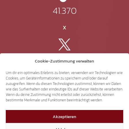
41.370
X
3.507
Cookie-Zustimmung verwalten
Um dir ein optimales Erlebnis zu bieten, verwenden wir Technologien wie
Threads
Cookies, um Geräteinformationen zu speichern und/oder darauf
zuzugreifen. Wenn du diesen Technologien zustimmst, können wir Daten
wie das Surfverhalten oder eindeutige IDs auf dieser Website verarbeiten.
Wenn du deine Zustimmung nicht erteilst oder zurückziehst, können
bestimmte Merkmale und Funktionen beeinträchtigt werden.
3.401
Akzeptieren
YouTube