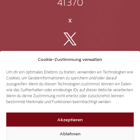
41.370
X
3.507
Cookie-Zustimmung verwalten
Threads
Um dir ein optimales Erlebnis zu bieten, verwenden wir Technologien wie
Cookies, um Geräteinformationen zu speichern und/oder darauf
zuzugreifen. Wenn du diesen Technologien zustimmst, können wir Daten
wie das Surfverhalten oder eindeutige IDs auf dieser Website verarbeiten.
Wenn du deine Zustimmung nicht erteilst oder zurückziehst, können
bestimmte Merkmale und Funktionen beeinträchtigt werden.
3.401
Akzeptieren
YouTube
Ablehnen