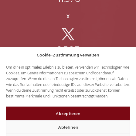
X
3.507
Cookie-Zustimmung verwalten
Threads
Um dir ein optimales Erlebnis zu bieten, verwenden wir Technologien wie
Cookies, um Geräteinformationen zu speichern und/oder darauf
zuzugreifen. Wenn du diesen Technologien zustimmst, können wir Daten
wie das Surfverhalten oder eindeutige IDs auf dieser Website verarbeiten.
Wenn du deine Zustimmung nicht erteilst oder zurückziehst, können
3.401
bestimmte Merkmale und Funktionen beeinträchtigt werden.
Akzeptieren
YouTube
Ablehnen