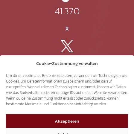
41.370
X
3.507
Cookie-Zustimmung verwalten
Um dir ein optimales Erlebnis zu bieten, verwenden wir Technologien wie
Threads
Cookies, um Geräteinformationen zu speichern und/oder darauf
zuzugreifen. Wenn du diesen Technologien zustimmst, können wir Daten
wie das Surfverhalten oder eindeutige IDs auf dieser Website verarbeiten.
Wenn du deine Zustimmung nicht erteilst oder zurückziehst, können
bestimmte Merkmale und Funktionen beeinträchtigt werden.
3.401
Akzeptieren
YouTube