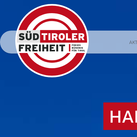
AK
HA