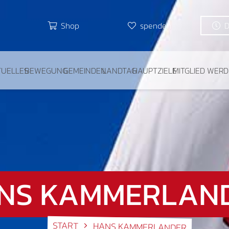
Shop
spenden
TUELLES
BEWEGUNG
GEMEINDEN
LANDTAG
HAUPTZIELE
MITGLIED WER
NS KAMMERLAN
START
HANS KAMMERLANDER