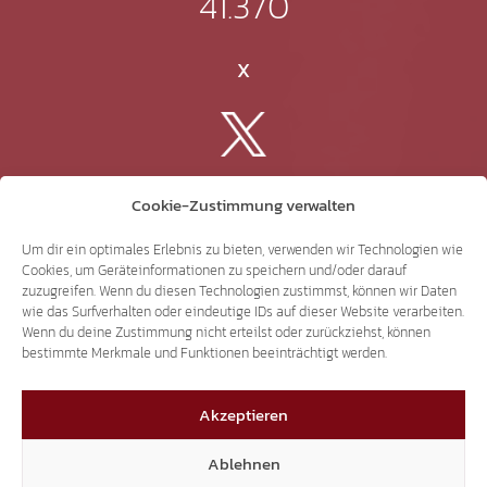
41.370
X
3.507
Cookie-Zustimmung verwalten
Threads
Um dir ein optimales Erlebnis zu bieten, verwenden wir Technologien wie
Cookies, um Geräteinformationen zu speichern und/oder darauf
zuzugreifen. Wenn du diesen Technologien zustimmst, können wir Daten
wie das Surfverhalten oder eindeutige IDs auf dieser Website verarbeiten.
Wenn du deine Zustimmung nicht erteilst oder zurückziehst, können
bestimmte Merkmale und Funktionen beeinträchtigt werden.
3.401
Akzeptieren
YouTube
Ablehnen