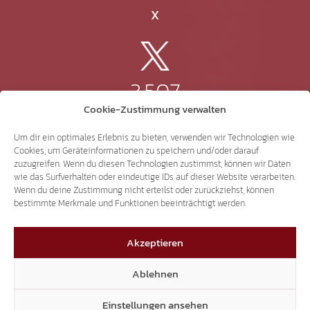
X
3.507
Cookie-Zustimmung verwalten
Threads
Um dir ein optimales Erlebnis zu bieten, verwenden wir Technologien wie
Cookies, um Geräteinformationen zu speichern und/oder darauf
zuzugreifen. Wenn du diesen Technologien zustimmst, können wir Daten
wie das Surfverhalten oder eindeutige IDs auf dieser Website verarbeiten.
Wenn du deine Zustimmung nicht erteilst oder zurückziehst, können
3.401
bestimmte Merkmale und Funktionen beeinträchtigt werden.
Akzeptieren
YouTube
Ablehnen
Einstellungen ansehen