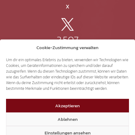
X
3.507
Cookie-Zustimmung verwalten
Threads
Um dir ein optimales Erlebnis zu bieten, verwenden wir Technologien wie
Cookies, um Geräteinformationen zu speichern und/oder darauf
zuzugreifen. Wenn du diesen Technologien zustimmst, können wir Daten
wie das Surfverhalten oder eindeutige IDs auf dieser Website verarbeiten.
Wenn du deine Zustimmung nicht erteilst oder zurückziehst, können
3.401
bestimmte Merkmale und Funktionen beeinträchtigt werden.
Akzeptieren
YouTube
Ablehnen
Einstellungen ansehen