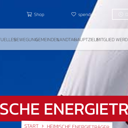
Shop
spenden
TUELLES
BEWEGUNG
GEMEINDEN
LANDTAG
HAUPTZIELE
MITGLIED WER
ISCHE ENERGIET
START
HEIMISCHE ENERGIETRÄGER