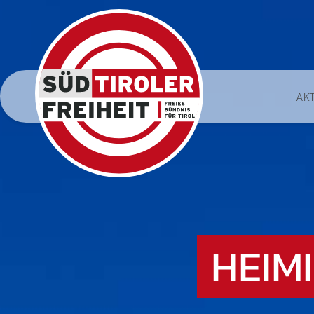
AK
HEIM