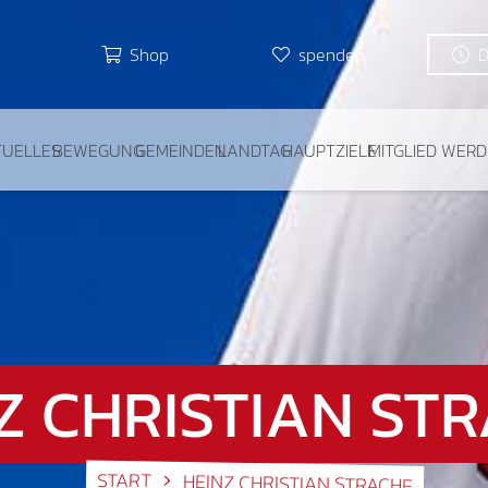
Shop
spenden
TUELLES
BEWEGUNG
GEMEINDEN
LANDTAG
HAUPTZIELE
MITGLIED WER
Z CHRISTIAN ST
START
HEINZ CHRISTIAN STRACHE