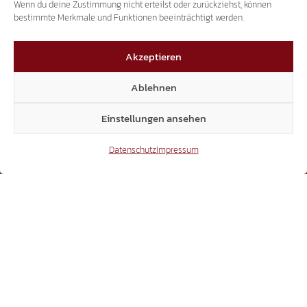
Wenn du deine Zustimmung nicht erteilst oder zurückziehst, können
bestimmte Merkmale und Funktionen beeinträchtigt werden.
3.507
Akzeptieren
Ablehnen
Threads
Einstellungen ansehen
Datenschutz
Impressum
3.401
YouTube
15.306