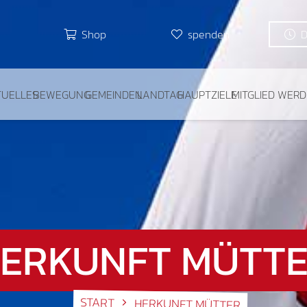
Shop
spenden
TUELLES
BEWEGUNG
GEMEINDEN
LANDTAG
HAUPTZIELE
MITGLIED WER
ERKUNFT MÜTT
START
HERKUNFT MÜTTER