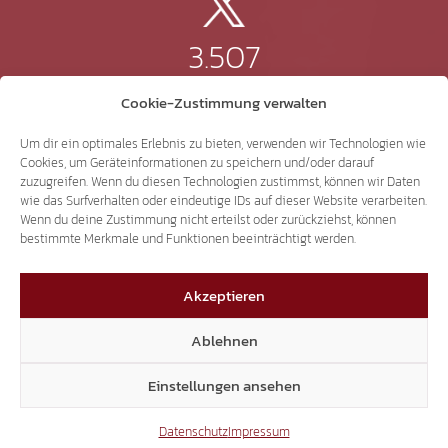
3.507
Cookie-Zustimmung verwalten
Threads
Um dir ein optimales Erlebnis zu bieten, verwenden wir Technologien wie
Cookies, um Geräteinformationen zu speichern und/oder darauf
zuzugreifen. Wenn du diesen Technologien zustimmst, können wir Daten
wie das Surfverhalten oder eindeutige IDs auf dieser Website verarbeiten.
3.401
Wenn du deine Zustimmung nicht erteilst oder zurückziehst, können
bestimmte Merkmale und Funktionen beeinträchtigt werden.
YouTube
Akzeptieren
Ablehnen
15.306
Einstellungen ansehen
Datenschutz
Impressum