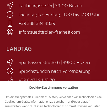
Laubengasse 25 | 39100 Bozen
Dienstag bis Freitag, 11.00 bis 17.00 Uhr
+39 338 334 4839
info@suedtiroler-freiheit.com
LANDTAG
Sparkassenstraße 6 | 39100 Bozen
Sprechstunden nach Vereinbarung
+39 0471 94 61 70
Cookie-Zustimmung verwalten
landtag@suedtiroler-freiheit.com
Um dir ein optimales Erlebnis zu bieten, verwenden wir Technologien wie
Cookies, um Geräteinformationen zu speichern und/oder darauf
Mitglieder
zuzugreifen. Wenn du diesen Technologien zustimmst, können wir Daten