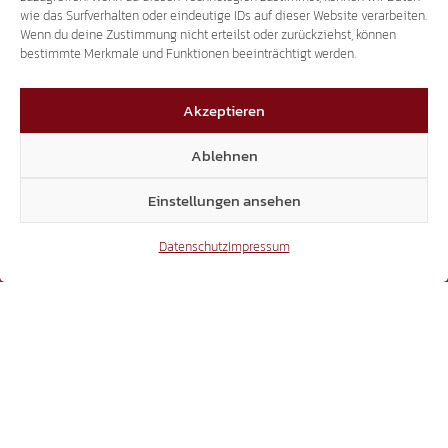
wie das Surfverhalten oder eindeutige IDs auf dieser Website verarbeiten.
Wenn du deine Zustimmung nicht erteilst oder zurückziehst, können
bestimmte Merkmale und Funktionen beeinträchtigt werden.
7.018
Akzeptieren
Ablehnen
Facebook
Einstellungen ansehen
Datenschutz
Impressum
54.431
Instagram
24.232