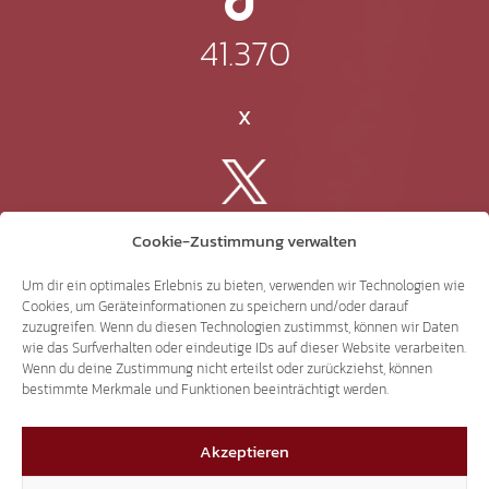
41.370
X
3.507
Cookie-Zustimmung verwalten
Um dir ein optimales Erlebnis zu bieten, verwenden wir Technologien wie
Threads
Cookies, um Geräteinformationen zu speichern und/oder darauf
zuzugreifen. Wenn du diesen Technologien zustimmst, können wir Daten
wie das Surfverhalten oder eindeutige IDs auf dieser Website verarbeiten.
Wenn du deine Zustimmung nicht erteilst oder zurückziehst, können
bestimmte Merkmale und Funktionen beeinträchtigt werden.
3.401
Akzeptieren
YouTube