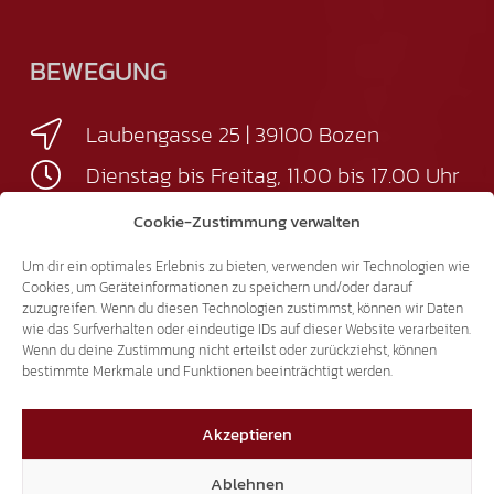
BEWEGUNG
Laubengasse 25 | 39100 Bozen
Dienstag bis Freitag, 11.00 bis 17.00 Uhr
+39 338 334 4839
Cookie-Zustimmung verwalten
info@suedtiroler-freiheit.com
Um dir ein optimales Erlebnis zu bieten, verwenden wir Technologien wie
Cookies, um Geräteinformationen zu speichern und/oder darauf
zuzugreifen. Wenn du diesen Technologien zustimmst, können wir Daten
LANDTAG
wie das Surfverhalten oder eindeutige IDs auf dieser Website verarbeiten.
Wenn du deine Zustimmung nicht erteilst oder zurückziehst, können
bestimmte Merkmale und Funktionen beeinträchtigt werden.
Sparkassenstraße 6 | 39100 Bozen
Sprechstunden nach Vereinbarung
Akzeptieren
+39 0471 94 61 70
Ablehnen