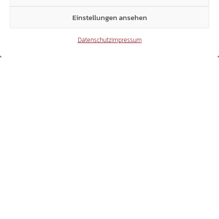
landtag@suedtiroler-freiheit.com
Einstellungen ansehen
Datenschutz
Impressum
Mitglieder
7.018
Facebook
54.431
Instagram