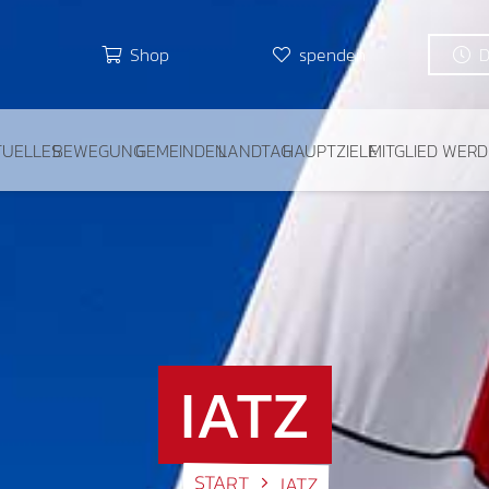
Shop
spenden
TUELLES
BEWEGUNG
GEMEINDEN
LANDTAG
HAUPTZIELE
MITGLIED WER
IATZ
START
IATZ