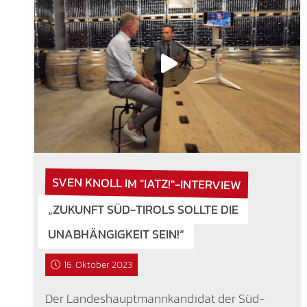
SVEN KNOLL IM "IATZ!"-INTERVIEW
„ZUKUNFT SÜD-TIROLS SOLLTE DIE
UNABHÄNGIGKEIT SEIN!“
16. Oktober 2023
Der Landeshauptmannkandidat der Süd-