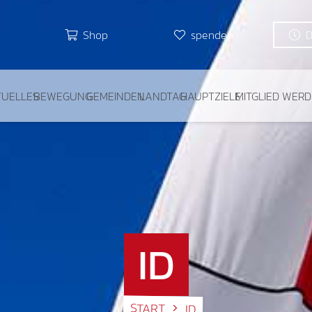
Shop
spenden
TUELLES
BEWEGUNG
GEMEINDEN
LANDTAG
HAUPTZIELE
MITGLIED WER
ID
START
ID