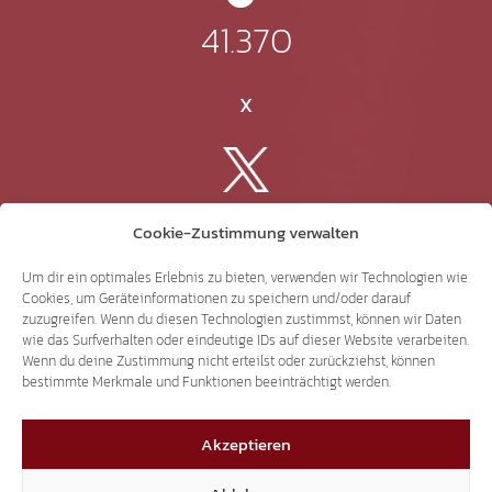
41.370
X
3.507
Cookie-Zustimmung verwalten
Um dir ein optimales Erlebnis zu bieten, verwenden wir Technologien wie
Threads
Cookies, um Geräteinformationen zu speichern und/oder darauf
zuzugreifen. Wenn du diesen Technologien zustimmst, können wir Daten
wie das Surfverhalten oder eindeutige IDs auf dieser Website verarbeiten.
Wenn du deine Zustimmung nicht erteilst oder zurückziehst, können
bestimmte Merkmale und Funktionen beeinträchtigt werden.
3.401
Akzeptieren
YouTube