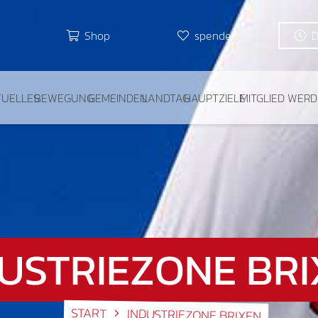
Shop
spenden
TUELLES
BEWEGUNG
GEMEINDEN
LANDTAG
HAUPTZIELE
MITGLIED WER
USTRIEZONE BR
START
INDUSTRIEZONE BRIXEN