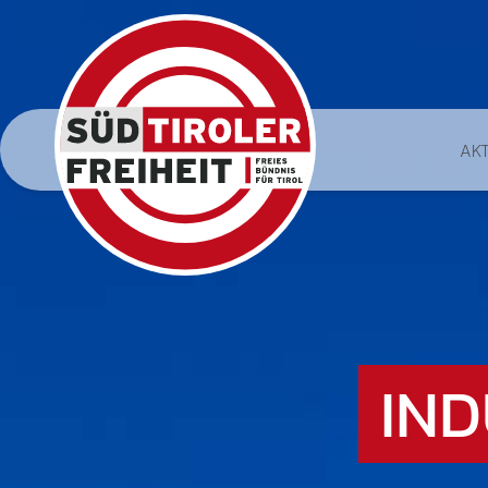
AK
IND