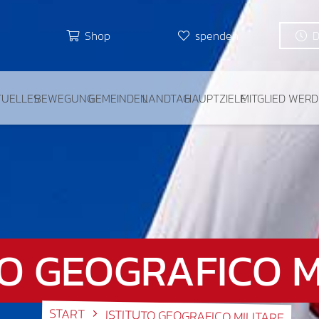
Shop
spenden
TUELLES
BEWEGUNG
GEMEINDEN
LANDTAG
HAUPTZIELE
MITGLIED WER
TO GEOGRAFICO M
START
ISTITUTO GEOGRAFICO MILITARE