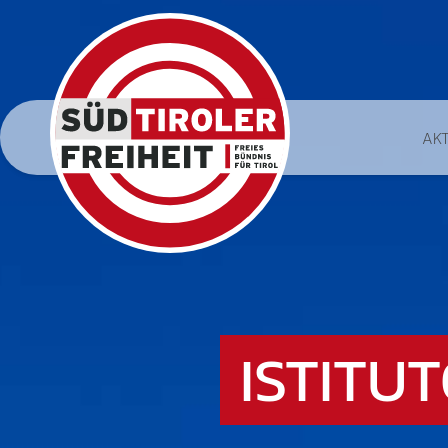
AK
ISTITU