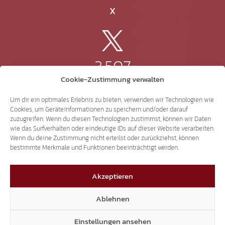
X
3.507
Cookie-Zustimmung verwalten
Threads
Um dir ein optimales Erlebnis zu bieten, verwenden wir Technologien wie
Cookies, um Geräteinformationen zu speichern und/oder darauf
zuzugreifen. Wenn du diesen Technologien zustimmst, können wir Daten
wie das Surfverhalten oder eindeutige IDs auf dieser Website verarbeiten.
Wenn du deine Zustimmung nicht erteilst oder zurückziehst, können
3.401
bestimmte Merkmale und Funktionen beeinträchtigt werden.
Akzeptieren
YouTube
Ablehnen
Einstellungen ansehen