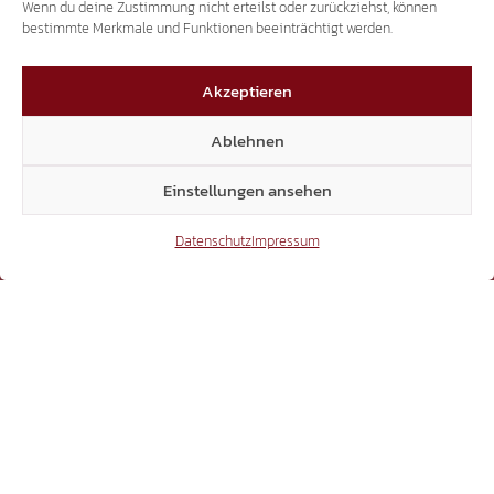
Wenn du deine Zustimmung nicht erteilst oder zurückziehst, können
bestimmte Merkmale und Funktionen beeinträchtigt werden.
3.507
Akzeptieren
Ablehnen
Threads
Einstellungen ansehen
Datenschutz
Impressum
3.401
YouTube
15.306