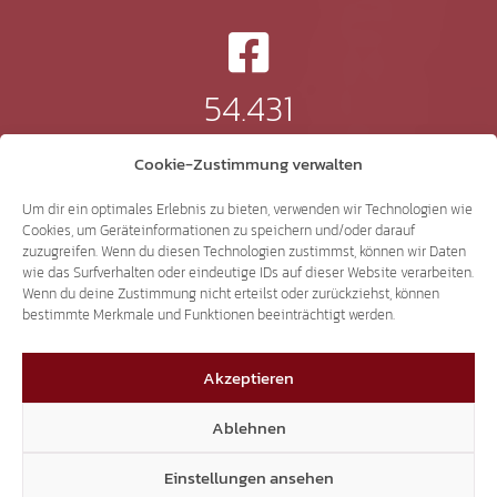
54.431
Cookie-Zustimmung verwalten
Instagram
Um dir ein optimales Erlebnis zu bieten, verwenden wir Technologien wie
Cookies, um Geräteinformationen zu speichern und/oder darauf
zuzugreifen. Wenn du diesen Technologien zustimmst, können wir Daten
wie das Surfverhalten oder eindeutige IDs auf dieser Website verarbeiten.
24.232
Wenn du deine Zustimmung nicht erteilst oder zurückziehst, können
bestimmte Merkmale und Funktionen beeinträchtigt werden.
TikTok
Akzeptieren
Ablehnen
41.370
Einstellungen ansehen