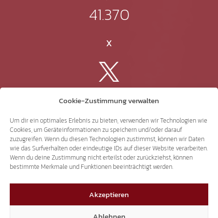
41.370
X
3.507
Cookie-Zustimmung verwalten
Um dir ein optimales Erlebnis zu bieten, verwenden wir Technologien wie
Threads
Cookies, um Geräteinformationen zu speichern und/oder darauf
zuzugreifen. Wenn du diesen Technologien zustimmst, können wir Daten
wie das Surfverhalten oder eindeutige IDs auf dieser Website verarbeiten.
Wenn du deine Zustimmung nicht erteilst oder zurückziehst, können
bestimmte Merkmale und Funktionen beeinträchtigt werden.
3.401
Akzeptieren
YouTube
Ablehnen