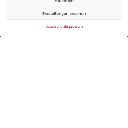
Ablehnen
Einstellungen ansehen
Datenschutz
Impressum
BEWEGUNG
Laubengasse 25 | 39100 Bozen
Dienstag bis Freitag, 11.00 bis 17.00 Uhr
+39 338 334 4839
info@suedtiroler-freiheit.com
LANDTAG
Sparkassenstraße 6 | 39100 Bozen
Sprechstunden nach Vereinbarung