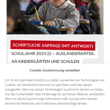
SCHRIFTLICHE ANFRAGE (MIT ANTWORT)
SCHULJAHR 2021/22 – AUSLÄNDERANTEIL
AN KINDERGÄRTEN UND SCHULEN
Cookie-Zustimmung verwalten
29. September 2021
Um dir ein optimales Erlebnis zu bieten, verwenden wir Technologien wie
Mit der zunehmenden Zuwanderung von
Cookies, um Geräteinformationen zu speichern und/oder darauf
Ausländern nach Süd-Tirol steigt auch die
zuzugreifen. Wenn du diesen Technologien zustimmst, können wir Daten
Zahl von ausländischen Kindern an unseren
wie das Surfverhalten oder eindeutige IDs auf dieser Website verarbeiten.
Kindergärten und Schulen. Anfrage. Antwort.
Wenn du deine Zustimmung nicht erteilst oder zurückziehst, können
bestimmte Merkmale und Funktionen beeinträchtigt werden.