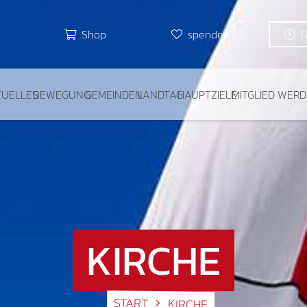
Shop
spenden
TUELLES
BEWEGUNG
GEMEINDEN
LANDTAG
HAUPTZIELE
MITGLIED WER
KIRCHE
START
KIRCHE