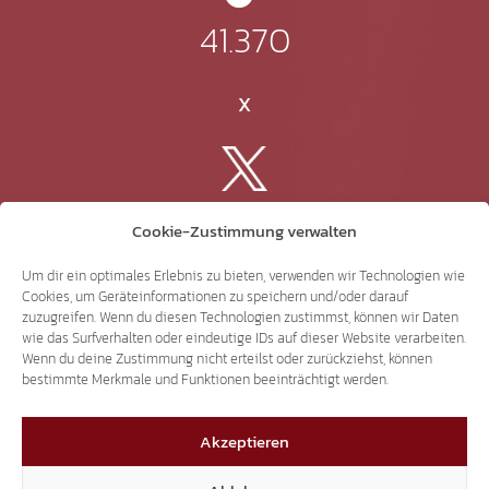
41.370
X
3.507
Cookie-Zustimmung verwalten
Um dir ein optimales Erlebnis zu bieten, verwenden wir Technologien wie
Threads
Cookies, um Geräteinformationen zu speichern und/oder darauf
zuzugreifen. Wenn du diesen Technologien zustimmst, können wir Daten
wie das Surfverhalten oder eindeutige IDs auf dieser Website verarbeiten.
Wenn du deine Zustimmung nicht erteilst oder zurückziehst, können
bestimmte Merkmale und Funktionen beeinträchtigt werden.
3.401
Akzeptieren
YouTube