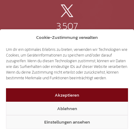
3.507
Cookie-Zustimmung verwalten
Threads
Um dir ein optimales Erlebnis zu bieten, verwenden wir Technologien wie
Cookies, um Geräteinformationen zu speichern und/oder darauf
zuzugreifen. Wenn du diesen Technologien zustimmst, können wir Daten
wie das Surfverhalten oder eindeutige IDs auf dieser Website verarbeiten.
3.401
Wenn du deine Zustimmung nicht erteilst oder zurückziehst, können
bestimmte Merkmale und Funktionen beeinträchtigt werden.
YouTube
Akzeptieren
Ablehnen
Einstellungen ansehen
15.306