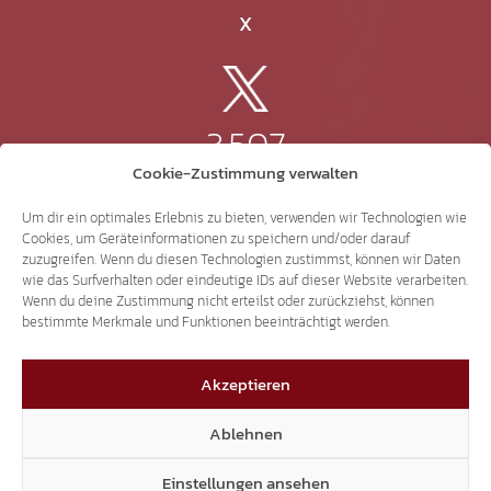
X
3.507
Cookie-Zustimmung verwalten
Threads
Um dir ein optimales Erlebnis zu bieten, verwenden wir Technologien wie
Cookies, um Geräteinformationen zu speichern und/oder darauf
zuzugreifen. Wenn du diesen Technologien zustimmst, können wir Daten
wie das Surfverhalten oder eindeutige IDs auf dieser Website verarbeiten.
Wenn du deine Zustimmung nicht erteilst oder zurückziehst, können
3.401
bestimmte Merkmale und Funktionen beeinträchtigt werden.
Akzeptieren
YouTube
Ablehnen
Einstellungen ansehen