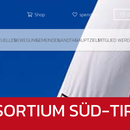
Shop
spenden
TUELLES
BEWEGUNG
GEMEINDEN
LANDTAG
HAUPTZIELE
MITGLIED WER
ORTIUM SÜD-TI