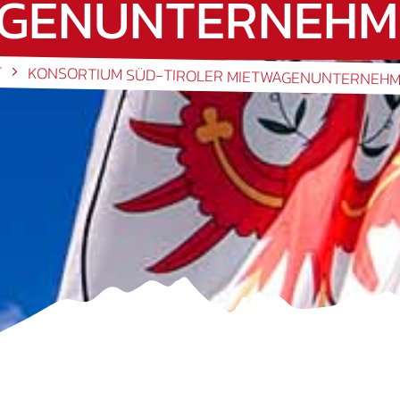
GENUNTERNEHME
T
KONSORTIUM SÜD-TIROLER MIETWAGENUNTERNEHME