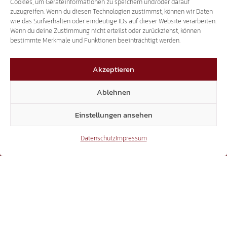
Cookies, um Geräteinformationen zu speichern und/oder darauf
zuzugreifen. Wenn du diesen Technologien zustimmst, können wir Daten
wie das Surfverhalten oder eindeutige IDs auf dieser Website verarbeiten.
X
Wenn du deine Zustimmung nicht erteilst oder zurückziehst, können
bestimmte Merkmale und Funktionen beeinträchtigt werden.
Akzeptieren
3.507
Ablehnen
Threads
Einstellungen ansehen
Datenschutz
Impressum
3.401
YouTube